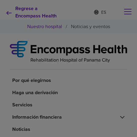
Regrese a
Lista
I
d
Encompass Health
de
i
idiomas
Nuestro hospital
/
Noticias y eventos
o
contraída
m
a
s
e
Por qué debe elegirnos
l
e
c
Servicios de rehabilitación
c
i
Por qué elegirnos
o
Pacientes y cuidadores
n
Haga una derivación
a
d
Servicios
Recursos de salud
o
Información financiera
Acerca de nosotros
Noticias