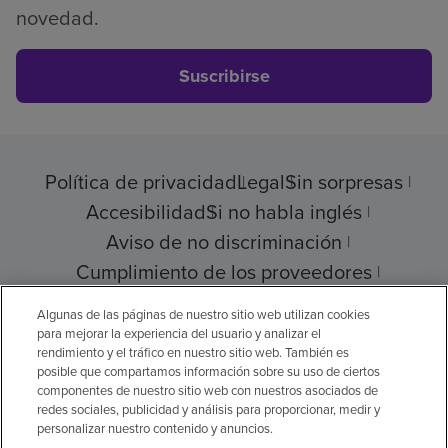
novedad.
Suscribirse
Política de privacidad
Legal
Sin sorpresas
Accesibilidad
Si no habla inglés
Aviso de no discriminación
Cumplimiento de los proveedores
Transparencia de precios
Algunas de las páginas de nuestro sitio web utilizan cookies
para mejorar la experiencia del usuario y analizar el
rendimiento y el tráfico en nuestro sitio web. También es
posible que compartamos información sobre su uso de ciertos
componentes de nuestro sitio web con nuestros asociados de
© 2026 Encompass Health Corporation
redes sociales, publicidad y análisis para proporcionar, medir y
personalizar nuestro contenido y anuncios.
Preferencias de cookies