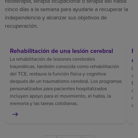
fisioterapia, terapia ocupacional o terapia del habla
cinco días a la semana para ayudarle a recuperar la
independencia y alcanzar sus objetivos de
recuperación.
Rehabilitación de una lesión cerebral
Re
La rehabilitación de lesiones cerebrales
ce
traumáticas, también conocida como rehabilitación
La 
del TCE, restaura la función física y cognitiva
coo
después de un traumatismo cerebral. Los programas
El 
personalizados para pacientes hospitalizados
co
incluyen apoyo para el movimiento, el habla, la
rec
memoria y las tareas cotidianas.
co