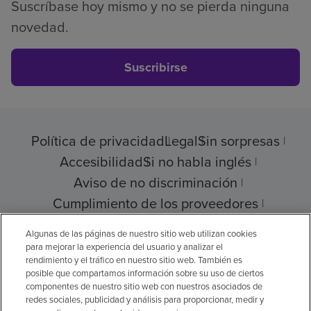
Suscríbase hoy mismo y no se pierda ninguna
novedad.
Suscribirse
Política de privacidad
Legal
Sin sorpresas
Accesibilidad
Si no habla inglés
Aviso de no discriminación
Cumplimiento de los proveedores
Transparencia de precios
Algunas de las páginas de nuestro sitio web utilizan cookies
para mejorar la experiencia del usuario y analizar el
rendimiento y el tráfico en nuestro sitio web. También es
posible que compartamos información sobre su uso de ciertos
componentes de nuestro sitio web con nuestros asociados de
© 2026 Encompass Health Corporation
redes sociales, publicidad y análisis para proporcionar, medir y