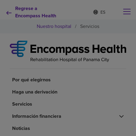
Regrese a
Lista
I
d
Encompass Health
de
i
idiomas
Nuestro hospital
/
Servicios
o
contraída
m
a
s
e
Por qué debe elegirnos
l
e
c
Servicios de rehabilitación
c
i
Por qué elegirnos
o
Pacientes y cuidadores
n
Haga una derivación
a
d
Servicios
Recursos de salud
o
Información financiera
Acerca de nosotros
Noticias