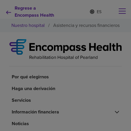
Regrese a
Lista
I
d
Encompass Health
de
i
idiomas
Nuestro hospital
/
Asistencia y recursos financieros
o
contraída
m
a
s
e
Por qué debe elegirnos
l
e
c
Servicios de rehabilitación
c
i
Por qué elegirnos
o
Pacientes y cuidadores
n
Haga una derivación
a
d
Servicios
Recursos de salud
o
Información financiera
Acerca de nosotros
Noticias