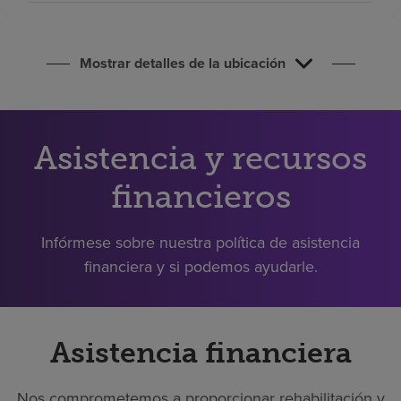
Buscar un centro
Mostrar detalles de la ubicación
Inversores
Empleos
Pagar mi factura
Asistencia y recursos
financieros
Infórmese sobre nuestra política de asistencia
financiera y si podemos ayudarle.
Asistencia financiera
Nos comprometemos a proporcionar rehabilitación y