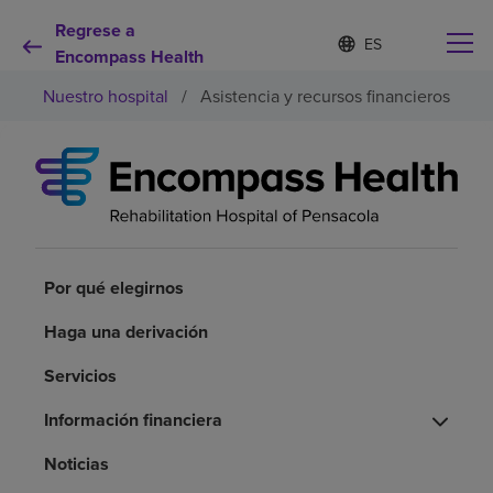
Regrese a
I
Lista
d
Encompass Health
de
i
idiomas
Nuestro hospital
/
Asistencia y recursos financieros
o
contraída
m
a
s
e
Por qué debe elegirnos
l
e
c
Servicios de rehabilitación
c
i
Por qué elegirnos
o
Pacientes y cuidadores
n
Haga una derivación
a
d
Servicios
Recursos de salud
o
Información financiera
Acerca de nosotros
Noticias