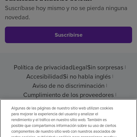
Suscríbase hoy mismo y no se pierda ninguna
novedad.
Suscribirse
Política de privacidad
Legal
Sin sorpresas
Accesibilidad
Si no habla inglés
Aviso de no discriminación
Cumplimiento de los proveedores
Transparencia de precios
Algunas de las páginas de nuestro sitio web utilizan cookies
para mejorar la experiencia del usuario y analizar el
rendimiento y el tráfico en nuestro sitio web. También es
posible que compartamos información sobre su uso de ciertos
componentes de nuestro sitio web con nuestros asociados de
© 2026 Encompass Health Corporation