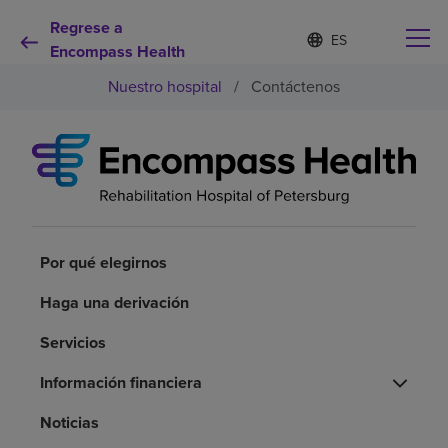
Regrese a
Lista
I
d
Encompass Health
de
i
idiomas
Nuestro hospital
/
Contáctenos
o
contraída
m
a
s
e
Por qué debe elegirnos
l
e
c
Servicios de rehabilitación
c
i
Por qué elegirnos
o
Pacientes y cuidadores
n
Haga una derivación
a
d
Servicios
Recursos de salud
o
Información financiera
Acerca de nosotros
Noticias