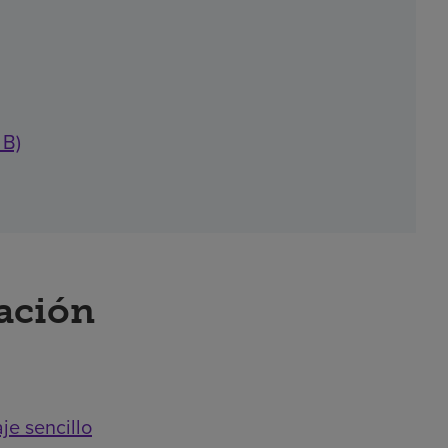
 B)
ración
je sencillo