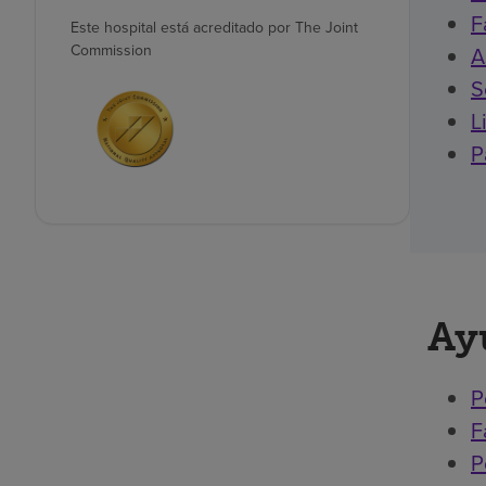
F
Este hospital está acreditado por The Joint
Commission
A
S
L
P
Ay
P
F
P