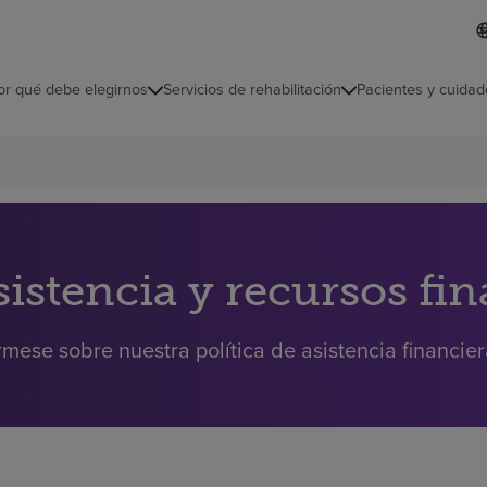
I
L
d
d
i
i
o
or qué debe elegirnos
Servicios de rehabilitación
Pacientes y cuidad
c
m
a
s
e
l
e
c
c
i
sistencia y recursos fi
o
n
a
rmese sobre nuestra política de asistencia financie
d
o