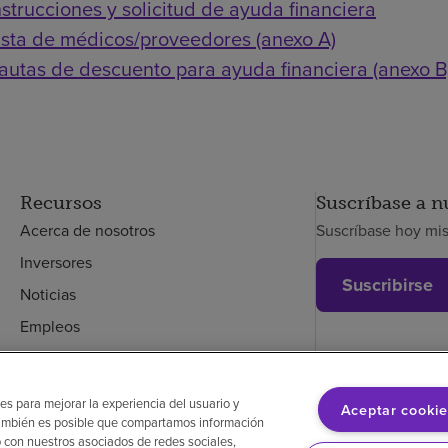
nstrucciones y solicitud de ayuda financiera
ista de médicos/proveedores (anexo A)
autas de descuento para ayuda financiera (anexo B
Recursos
Suscríbase a n
Acerca de nosotros
Suscríbase hoy mi
Inversores
Suscribirse
Noticias
Empleos
Empleados
es para mejorar la experiencia del usuario y
Aceptar cookie
. También es posible que compartamos información
glés
Aviso de no discriminación
Cumplimiento de los proveedores
Transpa
 con nuestros asociados de redes sociales,