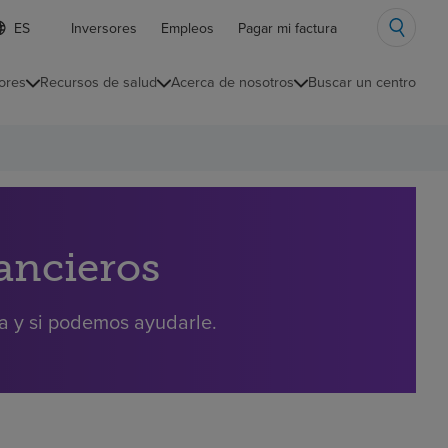
ista
Inversores
Empleos
Pagar mi factura
e
diomas
ores
Recursos de salud
Acerca de nosotros
Buscar un centro
ontraída
nancieros
ra y si podemos ayudarle.