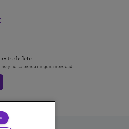
)
uestro boletín
smo y no se pierda ninguna novedad.
s
rencia de precios