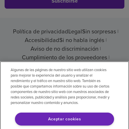
Suscribirse
Política de privacidad
Legal
Sin sorpresas
Accesibilidad
Si no habla inglés
Aviso de no discriminación
Cumplimiento de los proveedores
Transparencia de precios
Algunas de las páginas de nuestro sitio web utilizan cookies
para mejorar la experiencia del usuario y analizar el
rendimiento y el tráfico en nuestro sitio web. También es
posible que compartamos información sobre su uso de ciertos
componentes de nuestro sitio web con nuestros asociados de
© 2026 Encompass Health Corporation
redes sociales, publicidad y análisis para proporcionar, medir y
personalizar nuestro contenido y anuncios.
Preferencias de cookies
Aceptar cookies
Aviso legal: Se tradujo con la ayuda de