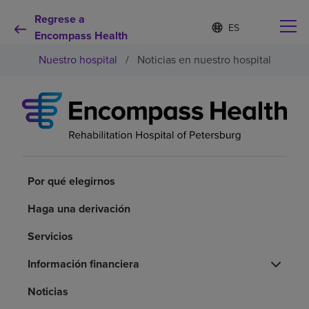
Regrese a
Lista
I
d
Encompass Health
de
i
idiomas
Nuestro hospital
/
Noticias en nuestro hospital
o
contraída
m
a
s
e
Por qué debe elegirnos
l
e
c
Servicios de rehabilitación
c
i
Por qué elegirnos
o
Pacientes y cuidadores
n
Haga una derivación
a
d
Servicios
Recursos de salud
o
Información financiera
Acerca de nosotros
Noticias