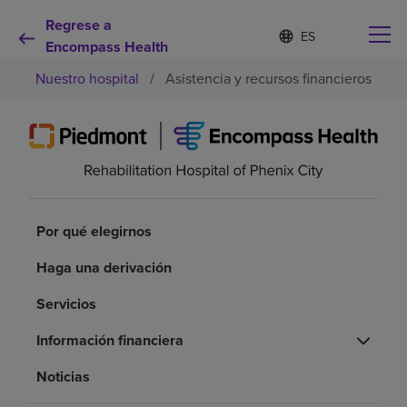
Regrese a
Lista
I
d
Encompass Health
de
i
idiomas
Nuestro hospital
/
Asistencia y recursos financieros
o
contraída
m
a
s
e
Por qué debe elegirnos
l
e
c
Servicios de rehabilitación
c
Por qué elegirnos
i
o
Pacientes y cuidadores
Haga una derivación
n
a
Servicios
d
Recursos de salud
o
Información financiera
Acerca de nosotros
Noticias