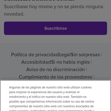
Suscríbase hoy mismo y no se pierda ninguna
novedad.
Suscribirse
Política de privacidad
Legal
Sin sorpresas
Accesibilidad
Si no habla inglés
Aviso de no discriminación
Cumplimiento de los proveedores
Transparencia de precios
Algunas de las páginas de nuestro sitio web utilizan cookies
para mejorar la experiencia del usuario y analizar el
rendimiento y el tráfico en nuestro sitio web. También es
posible que compartamos información sobre su uso de ciertos
componentes de nuestro sitio web con nuestros asociados de
© 2026 Encompass Health Corporation
redes sociales, publicidad y análisis para proporcionar, medir y