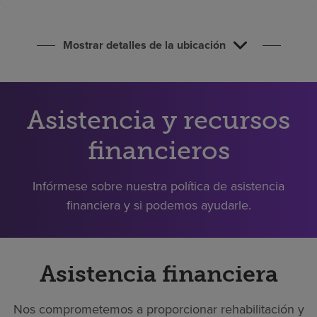
Buscar un centro
Mostrar detalles de la ubicación
Inversores
Empleos
Asistencia y recursos
Pagar mi factura
financieros
Infórmese sobre nuestra política de asistencia
financiera y si podemos ayudarle.
Asistencia financiera
Nos comprometemos a proporcionar rehabilitación y