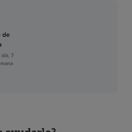
o de
a
 día, 7
semana