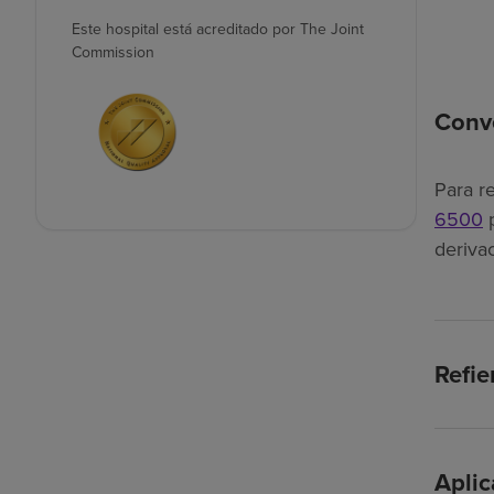
Este hospital está acreditado por The Joint
Commission
Conve
Para r
6500
p
derivac
Refie
Apli