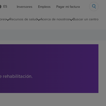
ista
Inversores
Empleos
Pagar mi factura
e
diomas
ores
Recursos de salud
Acerca de nosotros
Buscar un centro
ontraída
 rehabilitación.