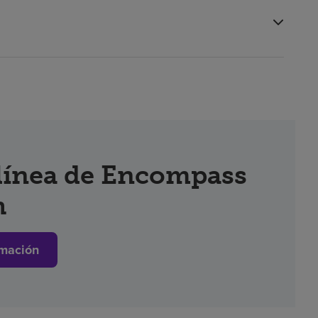
 línea de Encompass
h
mación