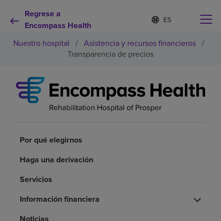
Regrese a
I
Lista
d
Encompass Health
de
i
idiomas
Nuestro hospital
/
Asistencia y recursos financieros
/
o
contraída
m
Transparencia de precios
a
s
e
Por qué debe elegirnos
l
e
c
Servicios de rehabilitación
c
i
o
Por qué elegirnos
Pacientes y cuidadores
n
a
Haga una derivación
d
Recursos de salud
o
Servicios
Información financiera
Acerca de nosotros
Noticias