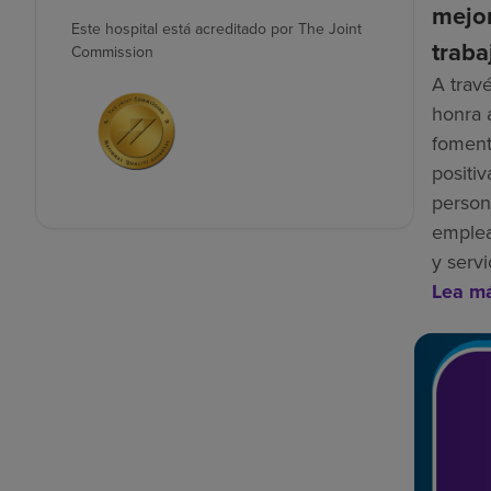
mejor
Este hospital está acreditado por The Joint
traba
Commission
A trav
honra 
foment
positiv
person
emplea
y servi
Lea m