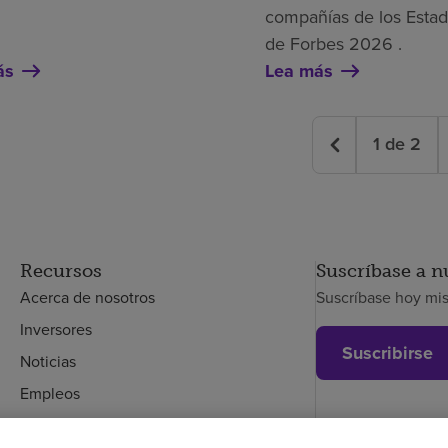
compañías de los Esta
de Forbes 2026 .
ás
Lea más
1
de
2
Recursos
Suscríbase a n
Acerca de nosotros
Suscríbase hoy mi
Inversores
Suscribirse
Noticias
Empleos
Empleados