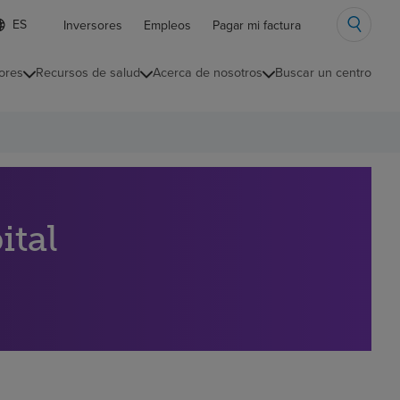
ista
Inversores
Empleos
Pagar mi factura
e
diomas
ores
Recursos de salud
Acerca de nosotros
Buscar un centro
ontraída
ital