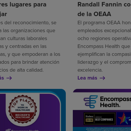
es lugares para
Randall Fannin c
jar
de la OEAA
és del reconocimiento, se
El programa OEAA honr
a las organizaciones que
empleados excepcional
an culturas laborales
ocho regiones operativ
as y centradas en las
Encompass Health que
as, y que empoderan a los
ejemplifican la compasi
dos para brindar atención
liderazgo y el comprom
cios de alta calidad.
excelencia.
ás
Lea más