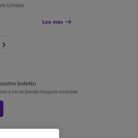
dos Unidos
Lea más
uestro boletín
smo y no se pierda ninguna novedad.