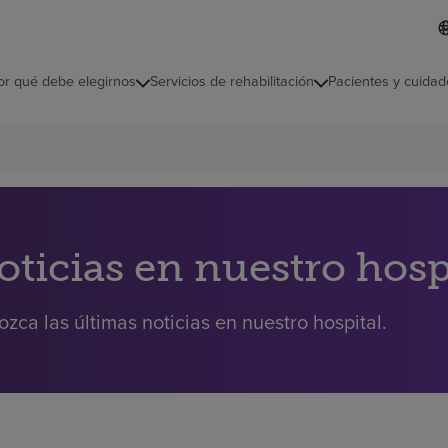
L
I
d
d
i
i
o
or qué debe elegirnos
Servicios de rehabilitación
Pacientes y cuidad
c
m
a
s
e
l
e
c
c
i
oticias en nuestro hosp
o
n
a
zca las últimas noticias en nuestro hospital.
d
o