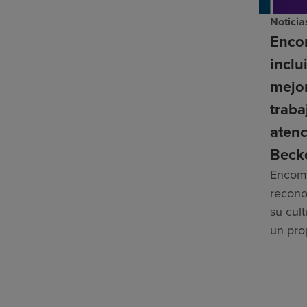
Noticia
Enco
inclu
mejor
traba
aten
Beck
Encomp
recono
su cul
un pro