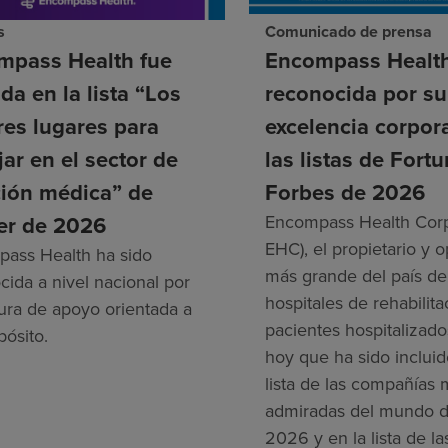
s
Comunicado de prensa
mpass Health fue
Encompass Healt
ida en la lista “Los
reconocida por su
es lugares para
excelencia corpor
jar en el sector de
las listas de Fortu
ción médica” de
Forbes de 2026
er de 2026
Encompass Health Corp
EHC), el propietario y 
ass Health ha sido
más grande del país de
cida a nivel nacional por
hospitales de rehabilit
tura de apoyo orientada a
pacientes hospitalizado
pósito.
hoy que ha sido incluid
lista de las compañías
admiradas del mundo d
2026 y en la lista de l