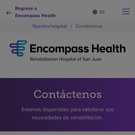
Regrese a
Lista
I
d
Encompass Health
de
i
idiomas
Nuestro hospital
/
Contáctenos
o
contraída
m
a
s
e
Por qué debe elegirnos
l
e
c
Servicios de rehabilitación
c
i
o
Pacientes y cuidadores
n
Contáctenos
a
d
Recursos de salud
o
Estamos disponibles para satisfacer sus
necesidades de rehabilitación.
Acerca de nosotros