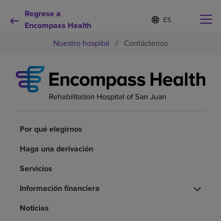
Regrese a
I
Lista
d
Encompass Health
de
i
idiomas
Nuestro hospital
/
Contáctenos
o
contraída
m
a
s
e
Por qué debe elegirnos
l
e
c
Servicios de rehabilitación
c
i
Por qué elegirnos
o
Pacientes y cuidadores
n
Haga una derivación
a
d
Servicios
Recursos de salud
o
Información financiera
Acerca de nosotros
Noticias