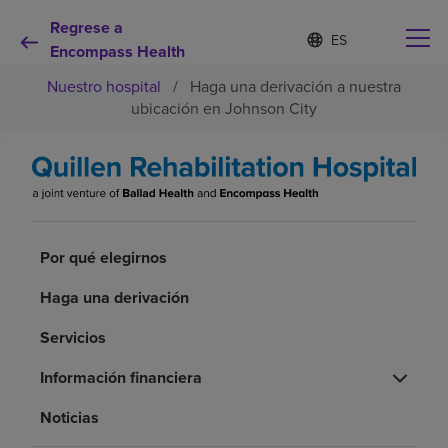
Regrese a
Lista
I
d
Encompass Health
de
i
idiomas
Nuestro hospital
/
Haga una derivación a nuestra
o
contraída
m
ubicación en Johnson City
a
s
e
Por qué debe elegirnos
l
e
c
Servicios de rehabilitación
c
Por qué elegirnos
i
o
Pacientes y cuidadores
Haga una derivación
n
a
d
Servicios
Recursos de salud
o
Información financiera
Acerca de nosotros
Noticias