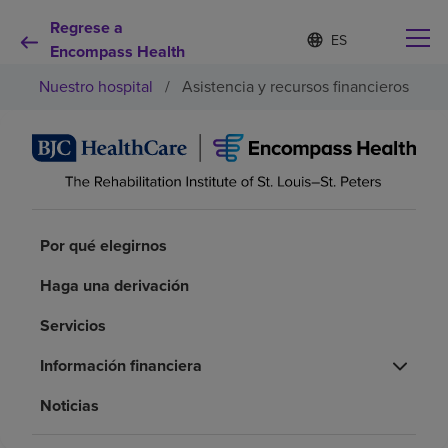
Regrese a
Lista
I
d
Encompass Health
de
i
idiomas
Nuestro hospital
/
Asistencia y recursos financieros
o
contraída
m
a
s
e
Por qué debe elegirnos
l
e
c
Servicios de rehabilitación
c
Por qué elegirnos
i
o
Haga una derivación
Pacientes y cuidadores
n
a
Servicios
d
Recursos de salud
o
Información financiera
Acerca de nosotros
Noticias