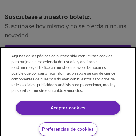
Suscríbase a nuestro boletín
Suscríbase hoy mismo y no se pierda ninguna
novedad.
Suscribirse
Algunas de las páginas de nuestro sitio web utilizan cookies
para mejorar la experiencia del usuario y analizar el
rendimiento y el tráfico en nuestro sitio web. También es
posible que compartamos información sobre su uso de ciertos
componentes de nuestro sitio web con nuestros asociados de
Política de privacidad
Legal
Sin sorpresas
redes sociales, publicidad y análisis para proporcionar, medir y
personalizar nuestro contenido y anuncios.
Accesibilidad
Si no habla inglés
Aviso de no discriminación
Aceptar cookies
Cumplimiento de los proveedores
Transparencia de precios
Preferencias de cookies