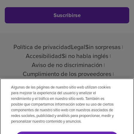
Suscribirse
Política de privacidad
Legal
Sin sorpresas
Accesibilidad
Si no habla inglés
Aviso de no discriminación
Cumplimiento de los proveedores
Transparencia de precios
Algunas de las páginas de nuestro sitio web utilizan cookies
para mejorar la experiencia del usuario y analizar el
rendimiento y el tráfico en nuestro sitio web. También es
posible que compartamos información sobre su uso de ciertos
© 2026 Encompass Health Corporation
componentes de nuestro sitio web con nuestros asociados de
redes sociales, publicidad y análisis para proporcionar, medir y
Preferencias de cookies
personalizar nuestro contenido y anuncios.