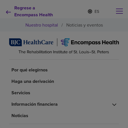
Regrese a
I
Lista
d
Encompass Health
de
i
idiomas
Nuestro hospital
/
Noticias y eventos
o
contraída
m
a
s
e
Por qué debe elegirnos
l
e
c
Servicios de rehabilitación
c
Por qué elegirnos
i
o
Haga una derivación
Pacientes y cuidadores
n
a
Servicios
d
Recursos de salud
o
Información financiera
Acerca de nosotros
Noticias