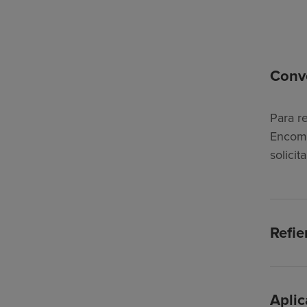
Conve
Para re
Encomp
solici
Refie
Apli