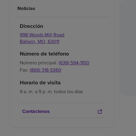
Noticias
Dirección
998 Woods Mill Road
Ballwin,
MO,
63011
Número de teléfono
Número principal:
(636) 594-1100
Fax:
(866) 318-5360
Horario de visita
9 a. m. a 9 p. m. todos los días
Contáctenos