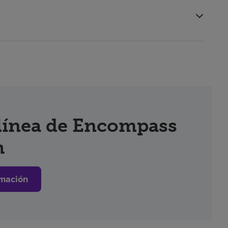
 línea de Encompass
h
mación