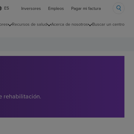
ista
Inversores
Empleos
Pagar mi factura
e
diomas
ores
Recursos de salud
Acerca de nosotros
Buscar un centro
ontraída
 rehabilitación.