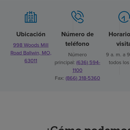
Ubicación
Número de
Horari
teléfono
visit
998 Woods Mill
Road Ballwin, MO,
Número
9 a. m. a 9
63011
principal:
(636) 594-
todos los
1100
Fax:
(866) 318-5360