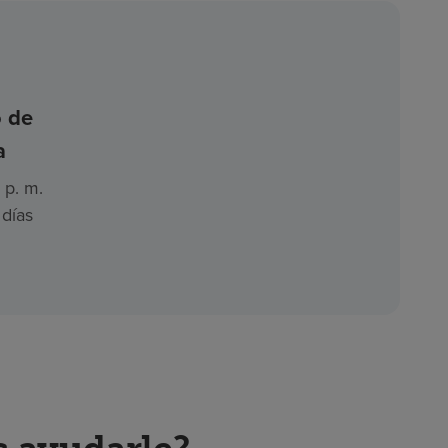
o de
a
 p. m.
 días