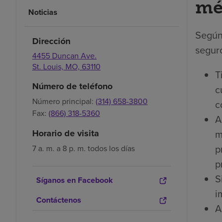
mé
Noticias
Según
Dirección
seguro
4455 Duncan Ave.
St. Louis,
MO,
63110
T
Número de teléfono
c
Número principal:
(314) 658-3800
c
Fax:
(866) 318-5360
A
m
Horario de visita
p
7 a. m. a 8 p. m. todos los días
p
S
Síganos en Facebook
i
Contáctenos
A