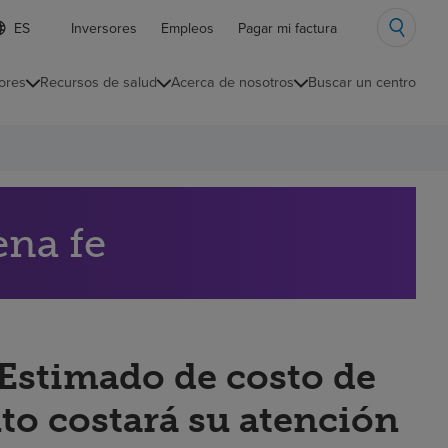
ista
Inversores
Empleos
Pagar mi factura
e
diomas
ores
Recursos de salud
Acerca de nosotros
Buscar un centro
ontraída
ena fe
“Estimado de costo de
to costará su atención