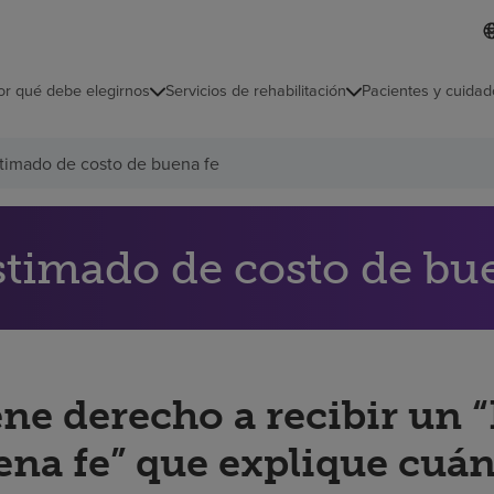
I
L
d
d
i
i
o
or qué debe elegirnos
Servicios de rehabilitación
Pacientes y cuidad
c
m
a
s
timado de costo de buena fe
e
l
e
c
c
stimado de costo de bu
i
o
n
a
d
o
ene derecho a recibir un 
ena fe” que explique cuán