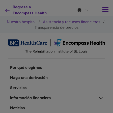
Regrese a
Lista
I
d
Encompass Health
de
i
idiomas
Nuestro hospital
/
Asistencia y recursos financieros
/
o
contraída
m
Transparencia de precios
a
s
e
Por qué debe elegirnos
l
e
c
Servicios de rehabilitación
c
i
Por qué elegirnos
o
Pacientes y cuidadores
n
Haga una derivación
a
d
Recursos de salud
Servicios
o
Información financiera
Acerca de nosotros
Noticias