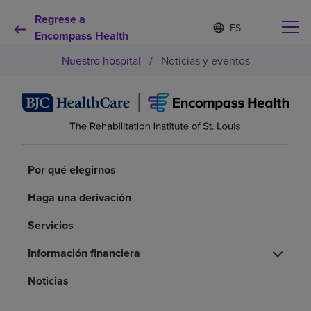
Regrese a
I
Lista
d
Encompass Health
de
i
idiomas
Nuestro hospital
/
Noticias y eventos
o
contraída
m
a
s
e
Por qué debe elegirnos
l
e
c
Servicios de rehabilitación
c
Por qué elegirnos
i
o
Haga una derivación
Pacientes y cuidadores
n
a
Servicios
d
Recursos de salud
o
Información financiera
Acerca de nosotros
Noticias