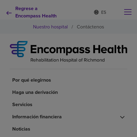
Regrese a
I
Lista
d
Encompass Health
de
i
idiomas
Nuestro hospital
/
Contáctenos
o
contraída
m
a
s
e
Por qué debe elegirnos
l
e
c
Servicios de rehabilitación
c
i
Por qué elegirnos
o
Pacientes y cuidadores
n
Haga una derivación
a
d
Servicios
Recursos de salud
o
Información financiera
Acerca de nosotros
Noticias