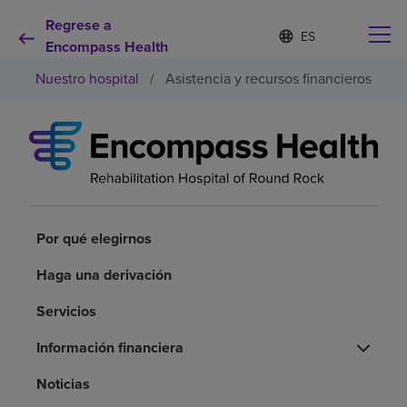
Regrese a
Lista
I
d
Encompass Health
de
i
idiomas
Nuestro hospital
/
Asistencia y recursos financieros
o
contraída
m
a
s
e
Por qué debe elegirnos
l
e
c
Servicios de rehabilitación
c
i
Por qué elegirnos
o
Pacientes y cuidadores
n
Haga una derivación
a
d
Servicios
Recursos de salud
o
Información financiera
Acerca de nosotros
Noticias