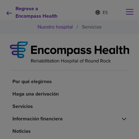
Regrese a
Lista
I
d
Encompass Health
de
i
idiomas
Nuestro hospital
/
Servicios
o
contraída
m
a
s
e
Por qué debe elegirnos
l
e
c
Servicios de rehabilitación
c
i
Por qué elegirnos
o
Pacientes y cuidadores
n
Haga una derivación
a
d
Servicios
Recursos de salud
o
Información financiera
Acerca de nosotros
Noticias