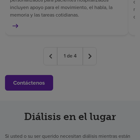
co
incluyen apoyo para el movimiento, el habla, la
rec
memoria y las tareas cotidianas.
co
1
de
4
Contáctenos
Diálisis en el lugar
Si usted o su ser querido necesitan diálisis mientras están