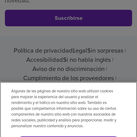
novedad.
Suscribirse
Política de privacidad
Legal
Sin sorpresas
Accesibilidad
Si no habla inglés
Aviso de no discriminación
Cumplimiento de los proveedores
Transparencia de precios
Algunas de las páginas de nuestro sitio web utilizan cookies
para mejorar la experiencia del usuario y analizar el
rendimiento y el tráfico en nuestro sitio web. También es
posible que compartamos información sobre su uso de ciertos
componentes de nuestro sitio web con nuestros asociados de
© 2026 Encompass Health Corporation
redes sociales, publicidad y análisis para proporcionar, medir y
personalizar nuestro contenido y anuncios.
Preferencias de cookies