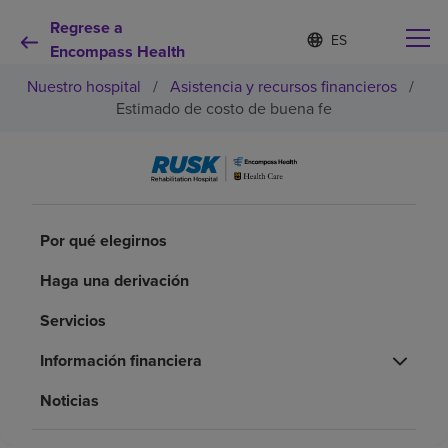
Regrese a
Lista
I
d
Encompass Health
de
i
idiomas
Nuestro hospital
/
Asistencia y recursos financieros
/
o
contraída
m
Estimado de costo de buena fe
a
s
e
Por qué debe elegirnos
l
e
c
Servicios de rehabilitación
Por qué elegirnos
c
i
o
Haga una derivación
Pacientes y cuidadores
n
a
Servicios
d
Recursos de salud
o
Información financiera
Noticias
Acerca de nosotros