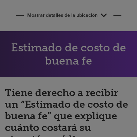
Buscar un centro
Mostrar detalles de la ubicación
Inversores
Empleos
Estimado de costo de
Pagar mi factura
buena fe
Tiene derecho a recibir
un “Estimado de costo de
buena fe” que explique
cuánto costará su