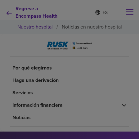
Regrese a
Lista
I
d
Encompass Health
de
i
idiomas
Nuestro hospital
/
Noticias en nuestro hospital
o
contraída
m
a
s
e
Por qué debe elegirnos
l
e
Por qué elegirnos
c
Servicios de rehabilitación
c
Haga una derivación
i
o
Pacientes y cuidadores
n
Servicios
a
d
Información financiera
Recursos de salud
o
Noticias
Acerca de nosotros