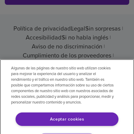
Política de privacidad
Legal
Sin sorpresas
Accesibilidad
Si no habla inglés
Aviso de no discriminación
Cumplimiento de los proveedores
Transparencia de precios
Algunas de las páginas de nuestro sitio web utilizan cookies
para mejorar la experiencia del usuario y analizar el
rendimiento y el tráfico en nuestro sitio web. También es
posible que compartamos información sobre su uso de ciertos
componentes de nuestro sitio web con nuestros asociados de
© 2026 Encompass Health Corporation
redes sociales, publicidad y análisis para proporcionar, medir y
personalizar nuestro contenido y anuncios.
Preferencias de cookies
Aceptar cookies
Aviso legal: Se tradujo con la ayuda de
inteligencia artificial (IA). La versión en inglés