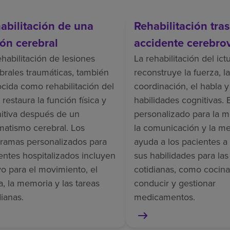
abilitación de una
Rehabilitación tra
ión cerebral
accidente cerebro
ehabilitación de lesiones
La rehabilitación del ict
brales traumáticas, también
reconstruye la fuerza, la
cida como rehabilitación del
coordinación, el habla y
 restaura la función física y
habilidades cognitivas. 
itiva después de un
personalizado para la m
matismo cerebral. Los
la comunicación y la m
ramas personalizados para
ayuda a los pacientes a
entes hospitalizados incluyen
sus habilidades para las
o para el movimiento, el
cotidianas, como cocina
a, la memoria y las tareas
conducir y gestionar
dianas.
medicamentos.