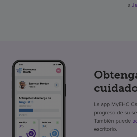
a
J
Obtenga
cuidado
La app MyEHC Care
progreso de su se
También puede
a
escritorio.