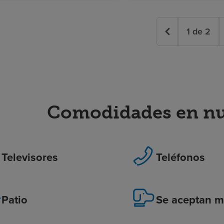
1
de
2
Comodidades en nue
Televisores
Teléfonos
Patio
Se aceptan m