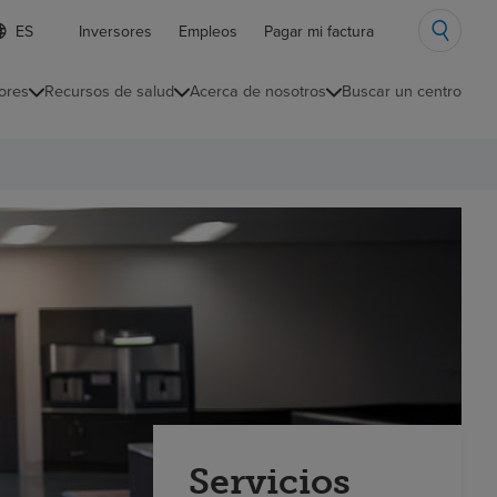
ista
Inversores
Empleos
Pagar mi factura
e
diomas
ores
Recursos de salud
Acerca de nosotros
Buscar un centro
ontraída
Servicios