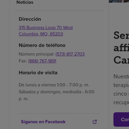
Noticias
Dirección
315 Business Loop 70 West
Se
Columbia,
MO,
65203
Número de teléfono
af
Número principal:
(573) 817-2703
Ca
Fax:
(866) 767-1891
Horario de visita
Nuest
terapi
De lunes a viernes 1:00 - 7:00 p. m.
Sábados y domingos, mediodía - 6:00
cinco 
p. m.
recup
Con
Síganos en Facebook