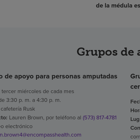
de la médula es
Grupos de 
o de apoyo para personas amputadas
Gr
ce
tercer miércoles de cada mes
e 3:30 p. m. a 4:30 p. m.
Fec
cafetería Rusk
Hor
to:
Lauren Brown, por teléfono al
(573) 817-4781
Lug
eo electrónico
Con
en.brown4@encompasshealth.com
cor