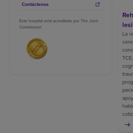
Contáctenos
Reh
Este hospital está acreditado por The Joint
les
Commission
La r
cere
cono
TCE,
cogn
trau
prog
paci
apoy
habl
coti