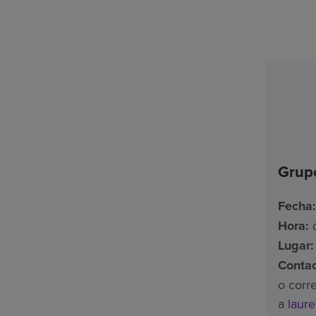
Grup
Fecha:
Hora:
d
Lugar:
Contac
o corr
a
laur