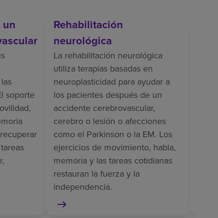
s un
Rehabilitación
Reh
vascular
neurológica
La re
inclu
us
La rehabilitación neurológica
entr
utiliza terapias basadas en
apoyo
 las
neuroplasticidad para ayudar a
vesti
El soporte
los pacientes después de un
dolor
ovilidad,
accidente cerebrovascular,
pacie
emoria
cerebro o lesión o afecciones
como
 recuperar
como el Parkinson o la EM. Los
ampu
 tareas
ejercicios de movimiento, habla,
r,
memoria y las tareas cotidianas
restauran la fuerza y la
independencia.