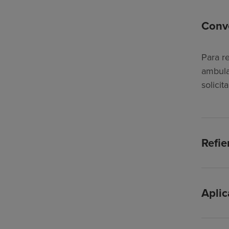
Conve
Para r
ambula
solici
Refie
Apli