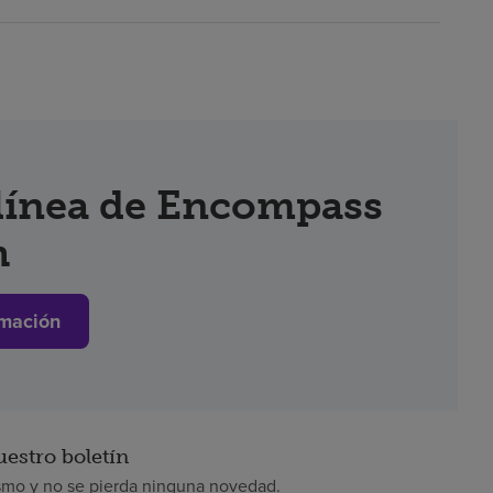
 línea de Encompass
h
mación
uestro boletín
smo y no se pierda ninguna novedad.