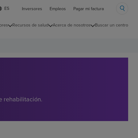
ista
Inversores
Empleos
Pagar mi factura
e
diomas
ores
Recursos de salud
Acerca de nosotros
Buscar un centro
ontraída
 rehabilitación.