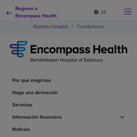
Regrese a
Lista
I
d
Encompass Health
de
i
idiomas
Nuestro hospital
/
Contáctenos
o
contraída
m
a
s
e
Por qué debe elegirnos
l
e
c
Servicios de rehabilitación
c
i
Por qué elegirnos
o
Pacientes y cuidadores
n
Haga una derivación
a
d
Servicios
Recursos de salud
o
Información financiera
Acerca de nosotros
Noticias