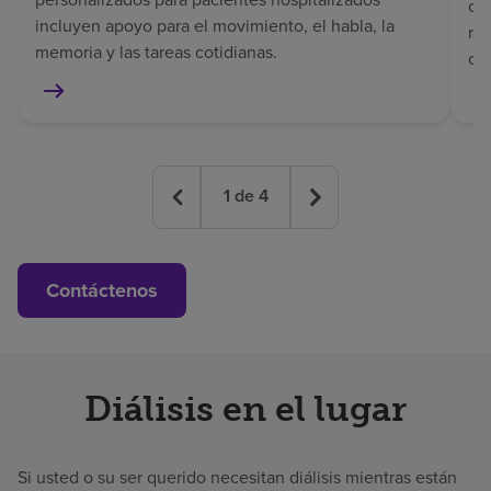
co
incluyen apoyo para el movimiento, el habla, la
rec
memoria y las tareas cotidianas.
co
1
de
4
Contáctenos
Diálisis en el lugar
Si usted o su ser querido necesitan diálisis mientras están