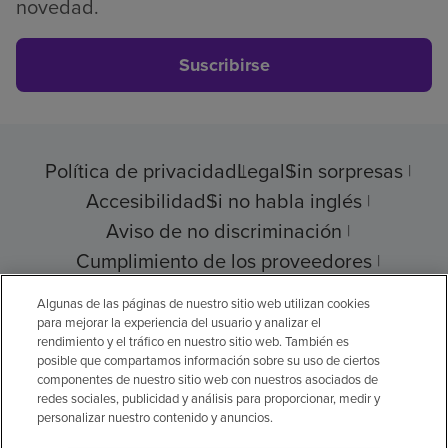
novedad.
Suscribirse
Política de privacidad
Legal
Sin sorpresas
Accesibilidad
Si no habla inglés
Aviso de no discriminación
Cumplimiento de los proveedores
Transparencia de precios
Algunas de las páginas de nuestro sitio web utilizan cookies
para mejorar la experiencia del usuario y analizar el
rendimiento y el tráfico en nuestro sitio web. También es
posible que compartamos información sobre su uso de ciertos
componentes de nuestro sitio web con nuestros asociados de
© 2026 Encompass Health Corporation
redes sociales, publicidad y análisis para proporcionar, medir y
personalizar nuestro contenido y anuncios.
Preferencias de cookies