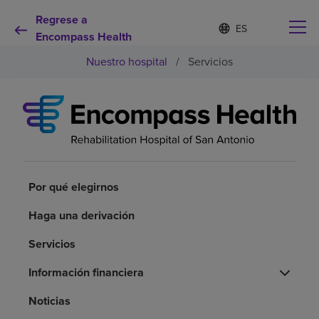
Regrese a
Lista
I
d
Encompass Health
de
i
idiomas
Nuestro hospital
/
Servicios
o
contraída
m
a
s
e
Por qué debe elegirnos
l
e
c
Servicios de rehabilitación
c
i
Por qué elegirnos
o
Pacientes y cuidadores
n
Haga una derivación
a
d
Servicios
Recursos de salud
o
Información financiera
Acerca de nosotros
Noticias