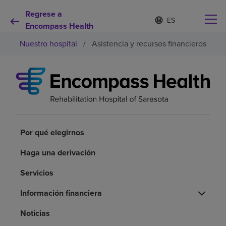
Regrese a
Lista
I
d
Encompass Health
de
i
idiomas
Nuestro hospital
/
Asistencia y recursos financieros
o
contraída
m
a
s
e
Por qué debe elegirnos
l
e
c
Servicios de rehabilitación
c
i
Por qué elegirnos
o
Pacientes y cuidadores
n
Haga una derivación
a
d
Servicios
Recursos de salud
o
Información financiera
Acerca de nosotros
Noticias