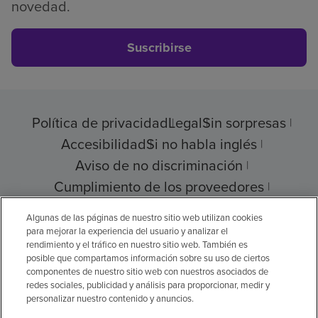
novedad.
Suscribirse
Política de privacidad
Legal
Sin sorpresas
Accesibilidad
Si no habla inglés
Aviso de no discriminación
Cumplimiento de los proveedores
Transparencia de precios
Algunas de las páginas de nuestro sitio web utilizan cookies
para mejorar la experiencia del usuario y analizar el
rendimiento y el tráfico en nuestro sitio web. También es
posible que compartamos información sobre su uso de ciertos
componentes de nuestro sitio web con nuestros asociados de
© 2026 Encompass Health Corporation
redes sociales, publicidad y análisis para proporcionar, medir y
personalizar nuestro contenido y anuncios.
Preferencias de cookies