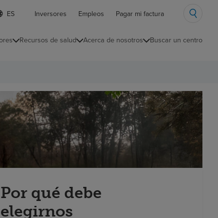
ista
Inversores
Empleos
Pagar mi factura
e
diomas
ores
Recursos de salud
Acerca de nosotros
Buscar un centro
ontraída
Por qué debe
elegirnos