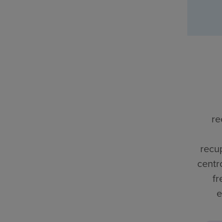
re
recu
centr
fr
e