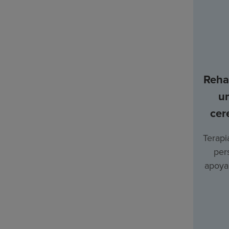
Rehab
u
cer
Terapi
per
apoyar