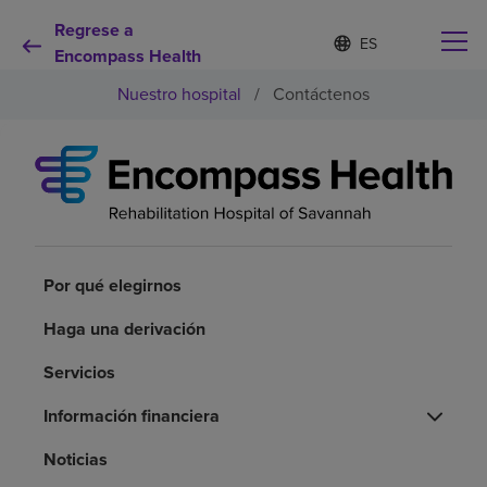
Regrese a
Lista
I
d
Encompass Health
de
i
idiomas
Nuestro hospital
/
Contáctenos
o
contraída
m
a
s
e
Por qué debe elegirnos
l
e
c
Servicios de rehabilitación
c
i
Por qué elegirnos
o
Pacientes y cuidadores
n
Haga una derivación
a
d
Servicios
Recursos de salud
o
Información financiera
Acerca de nosotros
Noticias