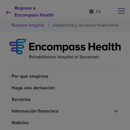
Regrese a
Lista
I
d
Encompass Health
de
i
idiomas
Nuestro hospital
/
Asistencia y recursos financieros
o
contraída
m
a
s
e
Por qué debe elegirnos
l
e
c
Servicios de rehabilitación
c
i
Por qué elegirnos
o
Pacientes y cuidadores
n
Haga una derivación
a
d
Servicios
Recursos de salud
o
Información financiera
Acerca de nosotros
Noticias