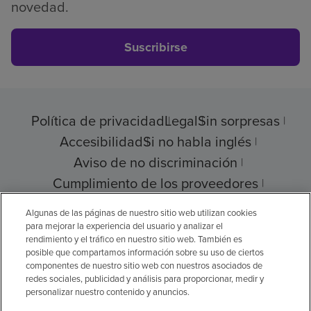
novedad.
Suscribirse
Política de privacidad
Legal
Sin sorpresas
Accesibilidad
Si no habla inglés
Aviso de no discriminación
Cumplimiento de los proveedores
Transparencia de precios
Algunas de las páginas de nuestro sitio web utilizan cookies
para mejorar la experiencia del usuario y analizar el
rendimiento y el tráfico en nuestro sitio web. También es
posible que compartamos información sobre su uso de ciertos
componentes de nuestro sitio web con nuestros asociados de
© 2026 Encompass Health Corporation
redes sociales, publicidad y análisis para proporcionar, medir y
personalizar nuestro contenido y anuncios.
Preferencias de cookies