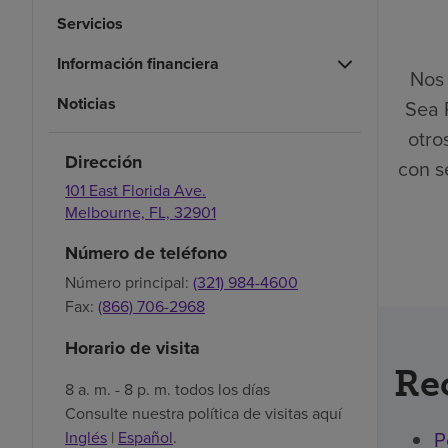
Servicios
Información financiera
Nos 
Noticias
Sea 
otro
Dirección
con s
101 East Florida Ave.
Melbourne,
FL,
32901
Número de teléfono
Número principal:
(321) 984-4600
Fax:
(866) 706-2968
Horario de visita
Re
8 a. m. - 8 p. m. todos los días
Consulte nuestra política de visitas aquí
P
Inglés
|
Español
.