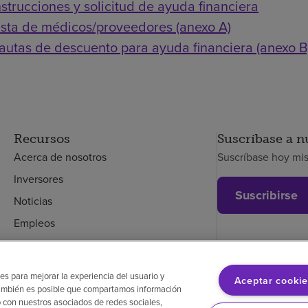
nstrucciones y solicitud de ayuda financiera
ista de médicos/proveedores (anexo A)
autas de descuento para ayuda financiera (anexo B
Recursos
Suscríbase a n
Acerca de nosotros
Suscríbase hoy mi
Inversores
Suscribirse
Noticias
Empleos
Empleados
es para mejorar la experiencia del usuario y
Aceptar cookie
. También es posible que compartamos información
glés
Aviso de no discriminación
Cumplimiento de los proveedores
Transpa
 con nuestros asociados de redes sociales,