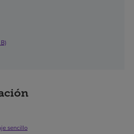
 B)
ración
je sencillo