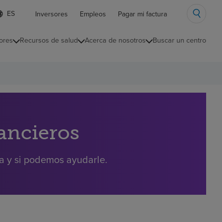
ista
Inversores
Empleos
Pagar mi factura
e
diomas
ores
Recursos de salud
Acerca de nosotros
Buscar un centro
ontraída
nancieros
ra y si podemos ayudarle.