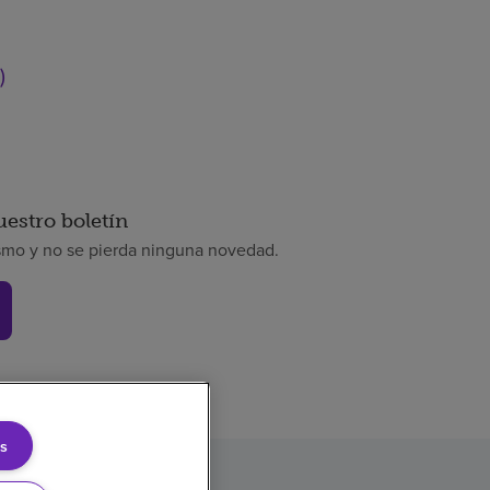
)
uestro boletín
smo y no se pierda ninguna novedad.
s
rencia de precios