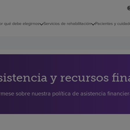
L
I
d
d
i
i
o
or qué debe elegirnos
Servicios de rehabilitación
Pacientes y cuidad
c
m
a
s
e
l
e
c
c
i
sistencia y recursos fi
o
n
a
rmese sobre nuestra política de asistencia financie
d
o