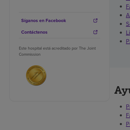
F
A
Síganos en Facebook
S
L
Contáctenos
P
Este hospital está acreditado por The Joint
Commission
Ay
P
F
P