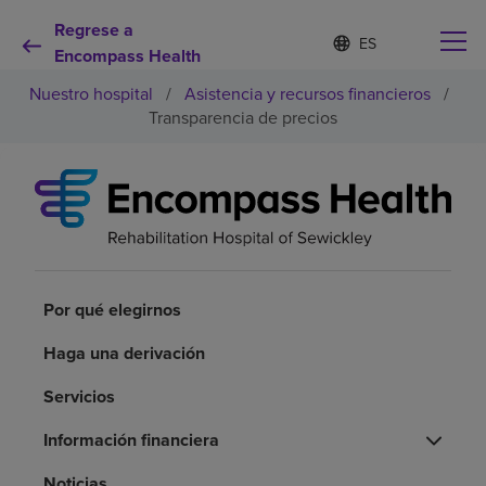
Regrese a
Lista
I
d
Encompass Health
de
i
idiomas
Nuestro hospital
/
Asistencia y recursos financieros
/
o
contraída
m
Transparencia de precios
a
s
e
Por qué debe elegirnos
l
e
c
Servicios de rehabilitación
c
i
o
Por qué elegirnos
Pacientes y cuidadores
n
a
Haga una derivación
d
Recursos de salud
o
Servicios
Acerca de nosotros
Información financiera
Noticias