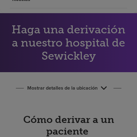
Buscar un centro
Inversores
Haga una derivación
Empleos
a nuestro hospital de
Pagar mi factura
Sewickley
Mostrar detalles de la ubicación
Cómo derivar a un
paciente