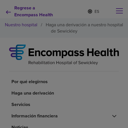
Regrese a
Lista
I
d
Encompass Health
de
i
idiomas
Nuestro hospital
/
Haga una derivación a nuestro hospital
o
contraída
m
de Sewickley
a
s
e
Por qué debe elegirnos
l
e
c
Servicios de rehabilitación
c
i
o
Por qué elegirnos
Pacientes y cuidadores
n
a
Haga una derivación
d
Recursos de salud
o
Servicios
Acerca de nosotros
Información financiera
Noticias