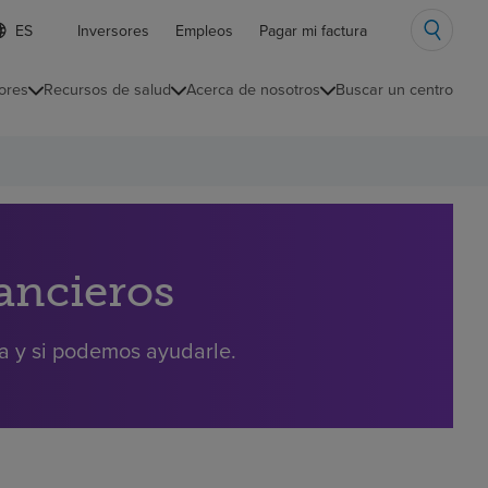
ista
Inversores
Empleos
Pagar mi factura
e
diomas
ores
Recursos de salud
Acerca de nosotros
Buscar un centro
ontraída
nancieros
ra y si podemos ayudarle.