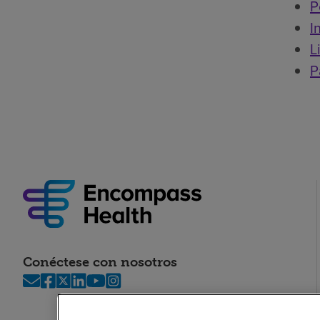
P
I
L
P
Conéctese con nosotros