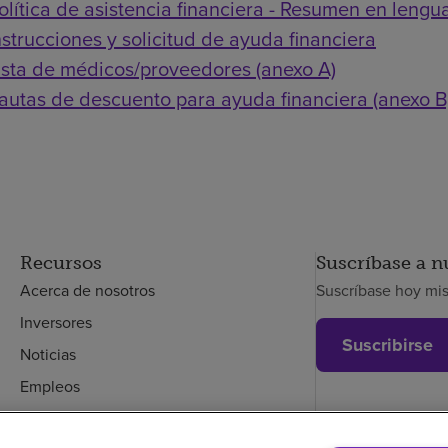
olítica de asistencia financiera - Resumen en lengua
nstrucciones y solicitud de ayuda financiera
ista de médicos/proveedores (anexo A)
autas de descuento para ayuda financiera (anexo B
Recursos
Suscríbase a n
Acerca de nosotros
Suscríbase hoy mi
Inversores
Suscribirse
Noticias
Empleos
Empleados