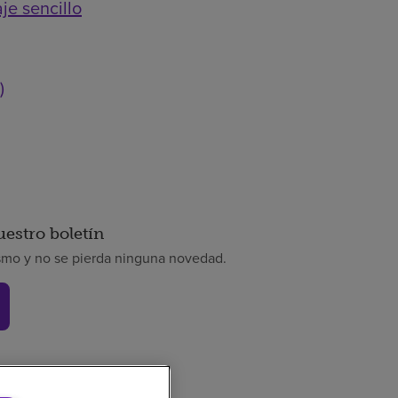
je sencillo
)
uestro boletín
smo y no se pierda ninguna novedad.