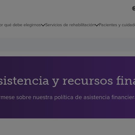
I
L
d
d
i
i
o
or qué debe elegirnos
Servicios de rehabilitación
Pacientes y cuidad
c
m
a
s
e
l
e
c
c
i
sistencia y recursos fi
o
n
a
rmese sobre nuestra política de asistencia financie
d
o