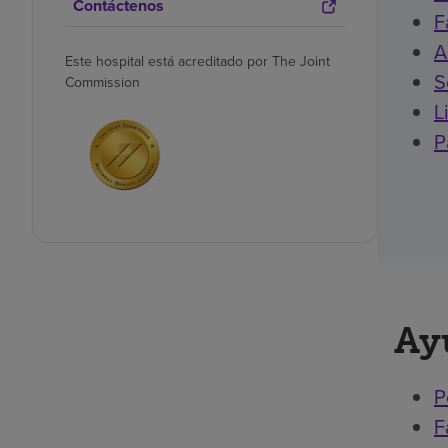
Contáctenos
F
A
Este hospital está acreditado por The Joint
S
Commission
L
P
Ay
P
F