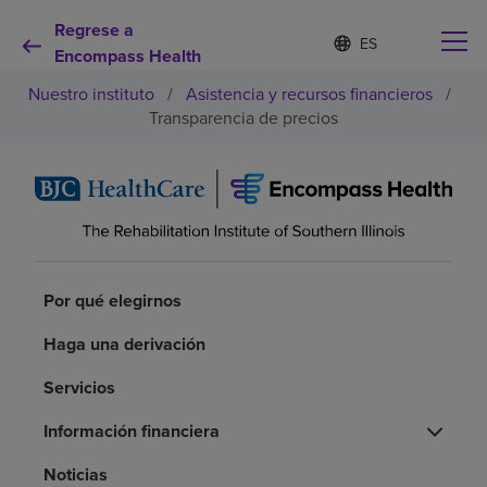
Regrese a
Lista
I
d
Encompass Health
de
i
idiomas
Nuestro instituto
/
Asistencia y recursos financieros
/
o
contraída
m
Transparencia de precios
a
s
e
Por qué debe elegirnos
l
e
c
Servicios de rehabilitación
c
i
Por qué elegirnos
o
Pacientes y cuidadores
n
a
Haga una derivación
d
Recursos de salud
o
Servicios
Información financiera
Acerca de nosotros
Noticias