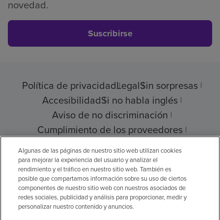
novedad.
Suscribirse
Política de privacidad
Legal
Sin sorpresas
Accesibilidad
Si no habla inglés
Aviso de no discriminación
Cumplimiento de los proveedores
Transparencia de precios
Algunas de las páginas de nuestro sitio web utilizan cookies
para mejorar la experiencia del usuario y analizar el
rendimiento y el tráfico en nuestro sitio web. También es
posible que compartamos información sobre su uso de ciertos
componentes de nuestro sitio web con nuestros asociados de
© 2026 Encompass Health Corporation
redes sociales, publicidad y análisis para proporcionar, medir y
personalizar nuestro contenido y anuncios.
Preferencias de cookies