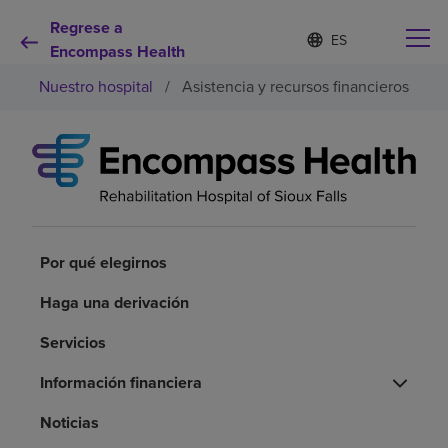
Regrese a
Lista
I
d
Encompass Health
de
i
idiomas
Nuestro hospital
/
Asistencia y recursos financieros
o
contraída
m
a
s
e
Por qué debe elegirnos
l
e
c
Servicios de rehabilitación
c
i
Por qué elegirnos
o
Pacientes y cuidadores
n
Haga una derivación
a
d
Servicios
Recursos de salud
o
Información financiera
Acerca de nosotros
Noticias