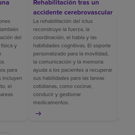
una
Rehabilitación tras un
Reh
accidente cerebrovascular
La re
inclu
iones
La rehabilitación del ictus
entr
 también
reconstruye la fuerza, la
apoyo
ación del
coordinación, el habla y las
vesti
física y
habilidades cognitivas. El soporte
dolor
n
personalizado para la movilidad,
pacie
os
la comunicación y la memoria
como
os para
ayuda a los pacientes a recuperar
ampu
s incluyen
sus habilidades para las tareas
o, el
cotidianas, como cocinar,
tareas
conducir y gestionar
medicamentos.