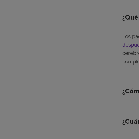
¿Qué 
Los pa
despué
cerebr
comple
¿Cómo
¿Cuán