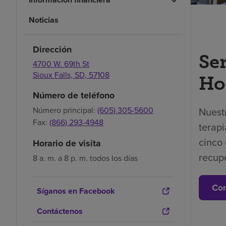
Noticias
Dirección
Se
4700 W. 69th St
Sioux Falls,
SD,
57108
Hos
Número de teléfono
Número principal:
(605) 305-5600
Nuest
Fax:
(866) 293-4948
terapi
cinco 
Horario de visita
recup
8 a. m. a 8 p. m. todos los días
Con
Síganos en Facebook
Contáctenos