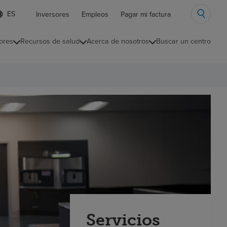
ista
Inversores
Empleos
Pagar mi factura
e
diomas
ores
Recursos de salud
Acerca de nosotros
Buscar un centro
ontraída
Servicios