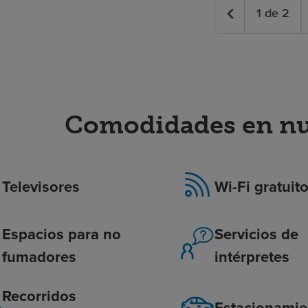
1
de
2
Comodidades en nue
Televisores
Wi-Fi gratuit
Espacios para no
Servicios de
fumadores
intérpretes
Recorridos
Estacionamie