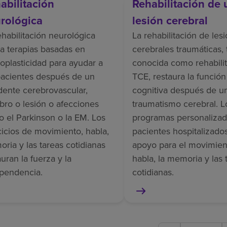
abilitación
Rehabilitación de 
rológica
lesión cerebral
ehabilitación neurológica
La rehabilitación de les
iza terapias basadas en
cerebrales traumáticas,
oplasticidad para ayudar a
conocida como rehabilit
pacientes después de un
TCE, restaura la función 
dente cerebrovascular,
cognitiva después de u
bro o lesión o afecciones
traumatismo cerebral. L
 el Parkinson o la EM. Los
programas personalizad
cicios de movimiento, habla,
pacientes hospitalizado
ria y las tareas cotidianas
apoyo para el movimient
auran la fuerza y la
habla, la memoria y las 
pendencia.
cotidianas.