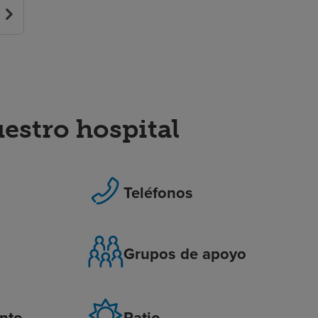
stro hospital
o
Teléfonos
Grupos de apoyo
nto
Patio