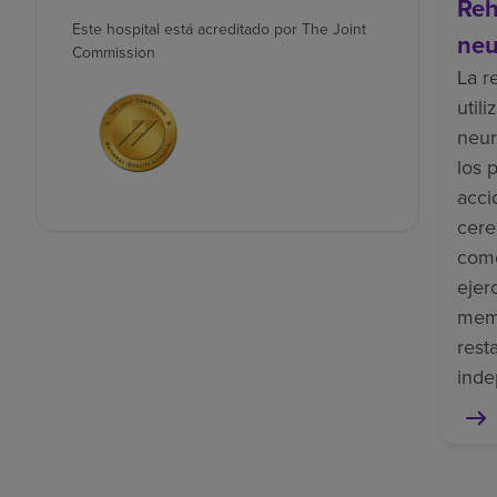
Reh
Este hospital está acreditado por The Joint
neu
Commission
La r
util
neur
los 
acci
cere
como
ejer
memo
rest
inde