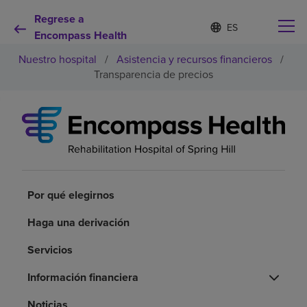
Regrese a
Lista
I
d
Encompass Health
de
i
idiomas
Nuestro hospital
/
Asistencia y recursos financieros
/
o
contraída
m
Transparencia de precios
a
s
e
Por qué debe elegirnos
l
e
c
Servicios de rehabilitación
c
i
o
Por qué elegirnos
Pacientes y cuidadores
n
a
Haga una derivación
d
Recursos de salud
o
Servicios
Acerca de nosotros
Información financiera
Noticias