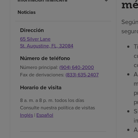
mé
Noticias
Según
Dirección
seguro
65 Silver Lane
T
St. Augustine,
FL,
32084
c
Número de teléfono
c
Número principal:
(904) 640-2000
A
Fax de derivaciones:
(833) 635-2407
m
Horario de visita
p
8 a. m. a 8 p. m. todos los días
p
Consulte nuestra política de visitas
S
Inglés
|
Español
i
A