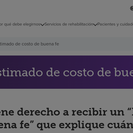
L
I
d
d
i
i
o
or qué debe elegirnos
Servicios de rehabilitación
Pacientes y cuidad
c
m
a
s
timado de costo de buena fe
e
l
e
c
c
stimado de costo de bu
i
o
n
a
d
o
ene derecho a recibir un 
ena fe” que explique cuán