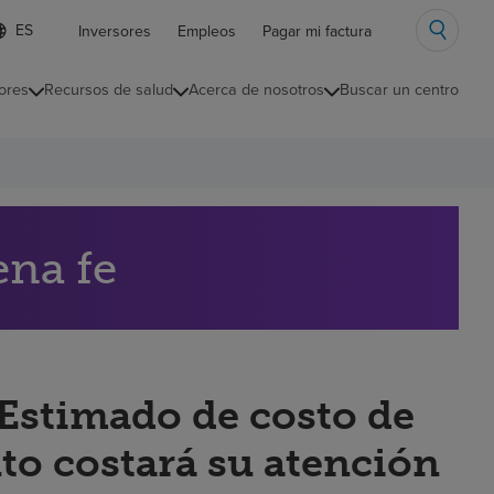
ista
Inversores
Empleos
Pagar mi factura
e
diomas
ores
Recursos de salud
Acerca de nosotros
Buscar un centro
ontraída
ena fe
“Estimado de costo de
to costará su atención