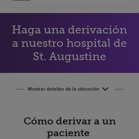
Buscar un centro
Inversores
Haga una derivación
Empleos
a nuestro hospital de
Pagar mi factura
St. Augustine
Mostrar detalles de la ubicación
Cómo derivar a un
paciente