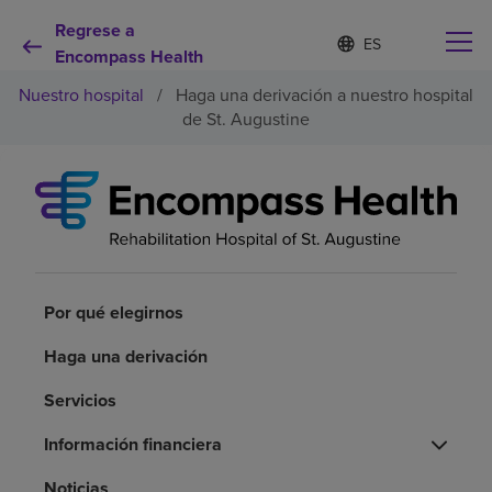
Regrese a
Lista
I
d
Encompass Health
de
i
idiomas
Nuestro hospital
/
Haga una derivación a nuestro hospital
o
contraída
m
de St. Augustine
a
s
e
Por qué debe elegirnos
l
e
c
Servicios de rehabilitación
c
i
o
Por qué elegirnos
Pacientes y cuidadores
n
a
Haga una derivación
d
Recursos de salud
o
Servicios
Acerca de nosotros
Información financiera
Noticias