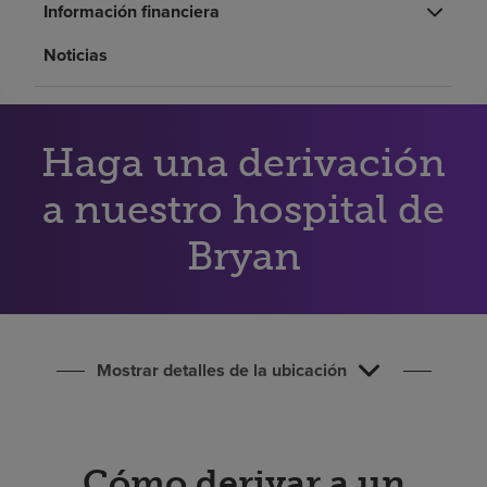
Información financiera
Buscar un centro
Noticias
Inversores
Empleos
Haga una derivación
Pagar mi factura
a nuestro hospital de
Bryan
Mostrar detalles de la ubicación
Cómo derivar a un