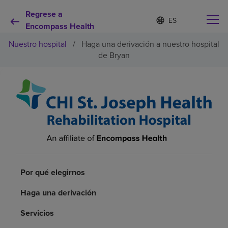
Regrese a
Lista
I
d
Encompass Health
de
i
idiomas
Nuestro hospital
/
Haga una derivación a nuestro hospital
o
contraída
m
de Bryan
a
s
e
Por qué debe elegirnos
l
e
c
Servicios de rehabilitación
c
i
o
Pacientes y cuidadores
n
a
d
Por qué elegirnos
Recursos de salud
o
Haga una derivación
Acerca de nosotros
Servicios