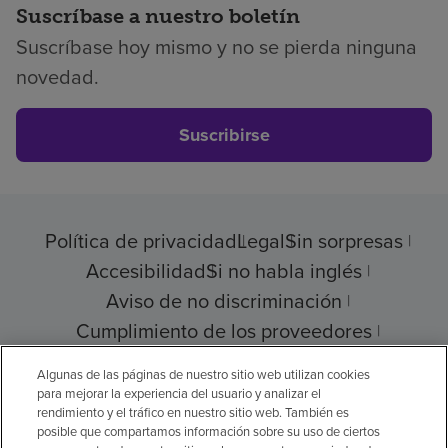
Suscríbase a nuestro boletín
Suscríbase hoy mismo y no se pierda ninguna
novedad.
Suscribirse
Política de privacidad
Legal
Sin sorpresas
Accesibilidad
Si no habla inglés
Aviso de no discriminación
Cumplimiento de los proveedores
Transparencia de precios
Algunas de las páginas de nuestro sitio web utilizan cookies
para mejorar la experiencia del usuario y analizar el
rendimiento y el tráfico en nuestro sitio web. También es
posible que compartamos información sobre su uso de ciertos