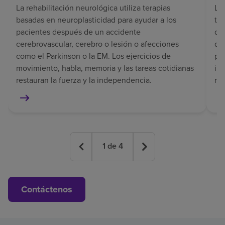
La rehabilitación neurológica utiliza terapias
La 
basadas en neuroplasticidad para ayudar a los
tr
pacientes después de un accidente
del
cerebrovascular, cerebro o lesión o afecciones
de
como el Parkinson o la EM. Los ejercicios de
pe
movimiento, habla, memoria y las tareas cotidianas
in
restauran la fuerza y la independencia.
mem
1
de
4
Contáctenos