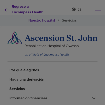
Regrese a
Lista
I
d
Encompass Health
de
i
idiomas
Nuestro hospital
/
Servicios
o
contraída
m
a
s
e
Por qué debe elegirnos
l
e
c
Servicios de rehabilitación
c
i
o
Pacientes y cuidadores
n
Por qué elegirnos
a
d
Haga una derivación
Recursos de salud
o
Servicios
Acerca de nosotros
Información financiera