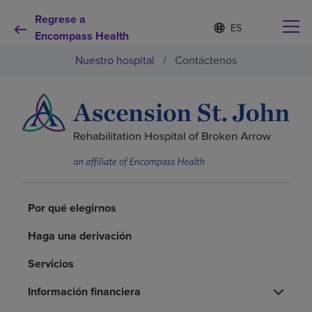
Regrese a
Lista
I
d
Encompass Health
de
i
idiomas
Nuestro hospital
/
Contáctenos
o
contraída
m
a
s
e
Por qué debe elegirnos
l
e
c
Servicios de rehabilitación
c
i
o
Pacientes y cuidadores
n
Por qué elegirnos
a
d
Haga una derivación
Recursos de salud
o
Servicios
Acerca de nosotros
Información financiera