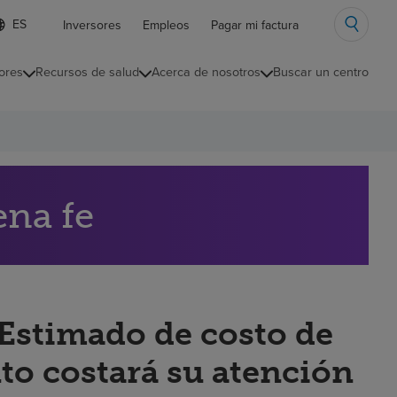
ista
Inversores
Empleos
Pagar mi factura
e
diomas
ores
Recursos de salud
Acerca de nosotros
Buscar un centro
ontraída
ena fe
“Estimado de costo de
to costará su atención