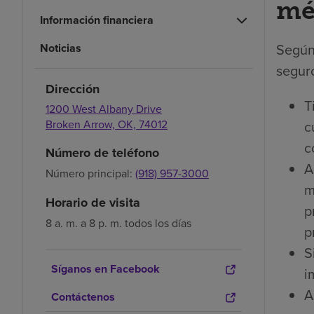
mé
Información financiera
Según
Noticias
seguro
Dirección
T
1200 West Albany Drive
c
Broken Arrow,
OK,
74012
c
Número de teléfono
A
Número principal:
(918) 957-3000
m
Horario de visita
p
8 a. m. a 8 p. m. todos los días
p
S
Síganos en Facebook
i
A
Contáctenos