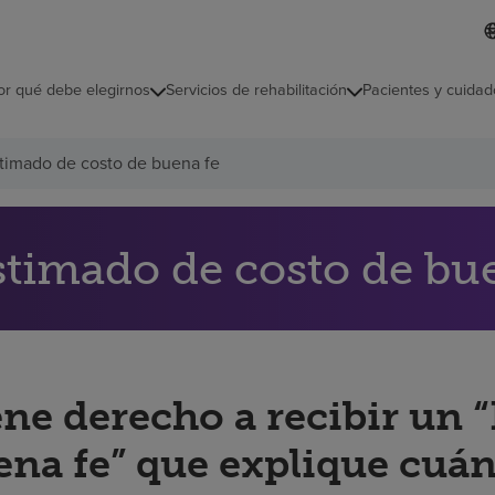
L
I
d
d
i
i
o
or qué debe elegirnos
Servicios de rehabilitación
Pacientes y cuidad
c
m
a
s
timado de costo de buena fe
e
l
e
c
c
stimado de costo de bu
i
o
n
a
d
o
ene derecho a recibir un 
ena fe” que explique cuán