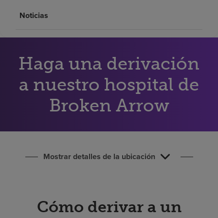
Buscar un centro
Noticias
Inversores
Haga una derivación
Empleos
a nuestro hospital de
Pagar mi factura
Broken Arrow
Mostrar detalles de la ubicación
Cómo derivar a un