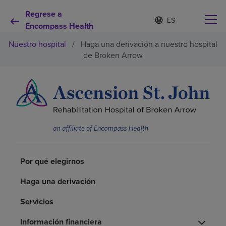
Regrese a
I
Lista
d
Encompass Health
de
i
idiomas
Nuestro hospital
/
Haga una derivación a nuestro hospital
o
contraída
m
de Broken Arrow
a
s
e
Por qué debe elegirnos
l
e
c
Servicios de rehabilitación
c
i
o
Pacientes y cuidadores
n
a
Por qué elegirnos
d
Recursos de salud
o
Haga una derivación
Servicios
Acerca de nosotros
Información financiera