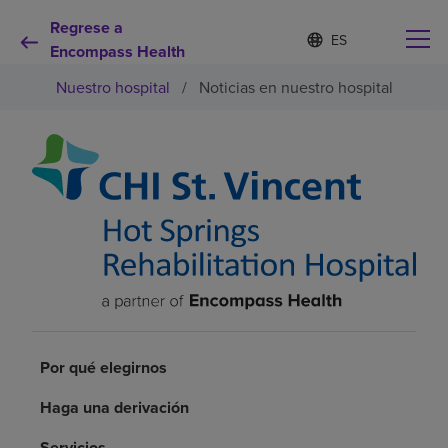
Regrese a
I
Lista
d
Encompass Health
de
i
idiomas
Nuestro hospital
/
Noticias en nuestro hospital
o
contraída
m
a
s
e
Por qué debe elegirnos
l
e
c
Servicios de rehabilitación
c
i
o
Pacientes y cuidadores
n
a
d
Recursos de salud
o
Por qué elegirnos
Acerca de nosotros
Haga una derivación
Servicios