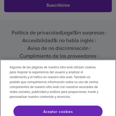
Suscribirse
Política de privacidad
Legal
Sin sorpresas
Accesibilidad
Si no habla inglés
Aviso de no discriminación
Cumplimiento de los proveedores
Transparencia de precios
Algunas de las páginas de nuestro sitio web utilizan cookies
para mejorar la experiencia del usuario y analizar el
rendimiento y el tráfico en nuestro sitio web. También es
posible que compartamos información sobre su uso de ciertos
© 2026 Encompass Health Corporation
componentes de nuestro sitio web con nuestros asociados de
redes sociales, publicidad y análisis para proporcionar, medir y
Preferencias de cookies
personalizar nuestro contenido y anuncios.
Aceptar cookies
Aviso legal: Se tradujo con la ayuda de